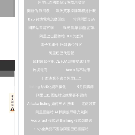
阿里巴巴國際站沒詢盤怎麼辦
開發信 沒回覆
歐洲買家採購流程是什麼
B2B 跨境電商怎麼開始
常見問題Q&A
國際站還是官網
曝光 點擊 詢盤 訂單
阿里巴巴國際站 ROI 怎麼算
電子零組件 外銷 數位獲客
阿里巴巴代運營
醫材廠如何把 CE FDA 證書變成訂單
跨境電商
Accio 能不能用
什麼產業不適合阿里巴巴
listing 結構化資料優化
9月採購節
阿里巴巴國際站沒效果要不要續
Alibaba listing 如何被 AI 撈出
電商競賽
阿里國際站 AI 採購搜尋曝光規則
Accio fast 模式與 thinking 模式怎麼選
中小企業要不要做阿里巴巴國際站