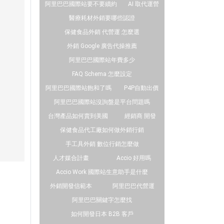
阿里巴巴國際站要不要續約
AI 取代運營
醫療耗材外銷要哪些認證
保健食品外銷 代營運 怎麼選
外銷 Google 廣告代操推薦
阿里巴巴國際站年費多少
FAQ Schema 怎麼設定
阿里巴巴國際站飽和了嗎
P4P自動出價
阿里巴巴國際站沒詢盤是平台問題嗎
台灣產品如何賣到美國
經銷商 開發
保健食品代工廠如何做外銷行銷
手工具外銷 數位行銷怎麼做
人才媒合計畫
Accio 好用嗎
Accio Work 國際站生意助手是什麼
外銷開發信範本
阿里巴巴代營運
阿里巴巴關鍵字怎麼找
如何開發日本 B2B 客戶