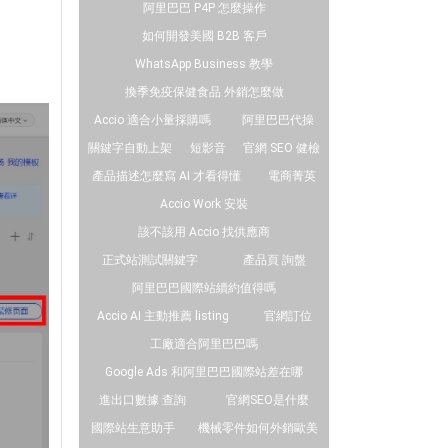
阿里巴巴 P4P 怎麼操作
如何開發美國 B2B 客戶
WhatsApp Business 教學
換季免疫保健食品 外銷怎麼做
Accio 適合小量採購嗎
阿里巴巴代操
關鍵字自動上架
短影音
官網 SEO 健檢
產品描述怎麼寫 AI 才看得懂
電商菁英
Accio Work 安裝
該不該用 Accio 找供應商
正式站測試關鍵字
產品頁 詢盤
阿里巴巴國際站續約值得嗎
Accio AI 主動推薦 listing
官網訂位
工廠適合阿里巴巴嗎
Google Ads 和阿里巴巴國際站差在哪
進出口數據 查詢
官網SEO是什麼
國際站生意助手
機械零件如何外銷歐美