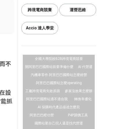
跨境電商競賽
運營思維
Accio 達人學堂
全國大專院校B2B跨境電商競賽
而不
開阿里巴巴國際站前要準備什麼
AI 代營運
汽機車零件 阿里巴巴國際站怎麼經營
阿里巴巴國際站怎麼operating
在設
工廠跨境電商失敗原因
參展沒效果怎麼辦
才能抓
阿里巴巴國際站適不適合我
轉換率優化
AI 採購時代產品描述怎麼寫
阿里巴巴橙功營
P4P調價工具
國際站要自己招人還是找代營運