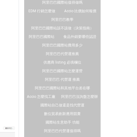
阿里巴巴國際站值得做嗎
EDM 行銷怎麼做
Accio 比價如何報價
阿里巴巴教學
阿里巴巴國際站該不該做（決策指南）
阿里巴巴國際站
食品外銷要哪些認證
阿里巴巴國際站費用多少
阿里巴巴代營運推薦
供應商 listing 必填欄位
阿里巴巴國際站怎麼運營
阿里巴巴 代營運 推薦
阿里巴巴國際站和其他平台差在哪
Accio 怎麼找工廠
阿里巴巴沒詢盤怎麼辦
國際站自己做還是找代營運
數位貿易創新應用競賽
國際站生意助手 功能
阿里巴巴代營運值得嗎