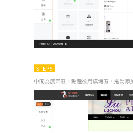
STEP5
中間為展示區，點選欲用模塊區，拖動添