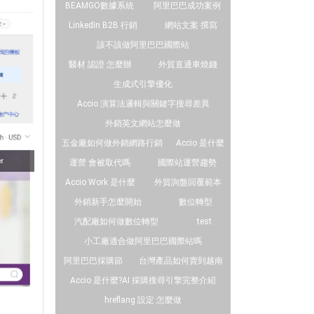
BEAMGO數據系統
阿里巴巴成功案例
LinkedIn B2B 行銷
網站文案 撰寫
該不該做阿里巴巴國際站
醫材 認證 怎麼辦
外貿直通車燒錢
生成式引擎優化
Accio 演算法邏輯與關鍵字搜尋差異
外銷英文網站怎麼做
五金廠如何做外銷網路行銷
Accio 是什麼
運營 會被取代嗎
國際站運營趨勢
Accio Work 是什麼
外貿詢盤回覆範本
外銷新手怎麼開始
數位轉型
汽配廠如何做數位轉型
test
小工廠適合做阿里巴巴國際站嗎
阿里巴巴採購節
台灣產品如何賣到越南
Accio 是什麼?AI 採購搜尋引擎完整介紹
hreflang 設定 怎麼做