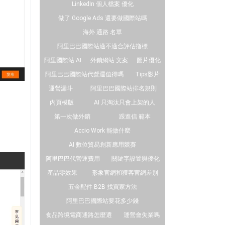
LinkedIn 個人檔案 優化
做了 Google Ads 還要做國際站嗎
海外 通路 名單
阿里巴巴國際站適不適合評估指標
阿里國際站 AI
外銷網站 文案
圖片優化
阿里巴巴國際站代營運值得嗎
Tips影片
運營漏斗
阿里巴巴國際站排名規則
內頁模版
AI 只淘汰只會上架的人
第一次做外銷
跟進信 範本
Accio Work 能做什麼
AI 數位貿易創新應用競賽
阿里巴巴代營運費用
關鍵字設置與優化
產品零效果
形象官網和獲客官網差別
五金配件 B2B 找買家方法
阿里巴巴國際站要花多少錢
食品跨境電商通路怎麼選
運營會失業嗎