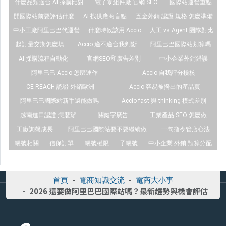
什麼品類適合 AI 採購比對
電子零組件廠 官網 SEO
國際站運營重點
開國際站前要評估什麼
AI 找供應商盲點
五金外銷 認證 規格 怎麼準備
中小工廠阿里巴巴代運營
什麼時候該用 Accio
人工 vs Agent 團隊對比
起訂量交期怎麼填
Accio 適不適合我判斷
阿里巴巴國際站划算嗎
AI 採購流程自動化
官網SEO和廣告差別
中小企業外銷錯誤
阿里巴巴 Accio 怎麼運作
Accio 自我評分檢核
CE REACH 認證 外銷歐洲
Accio 容易被撈出的產品頁
阿里巴巴國際站新手還能做嗎
Accio fast 與 thinking 模式差別
越南進口認證 怎麼辦
關鍵字廣告
工業產品 SEO 怎麼做
工廠詢盤成長
阿里巴巴國際站要不要繼續做
一句指令管店心法
帳號相關
信保訂單
帳號權限
子帳號
中小企業 外銷 預算分配
首頁
電商知識交流
電商大小事
2026 還要做阿里巴巴國際站嗎？最新趨勢與機會評估