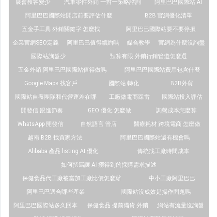
展會獲客變少
汽車零件外銷 一對一策略諮詢
阿里巴巴國際站 AI
阿里巴巴國際站開店前要評估什麼
B2B 官網優化清單
五金手工具 外銷關鍵字 怎麼找
阿里巴巴國際站要不要停損
企業官網SEO定義
阿里巴巴值得續約嗎
媒合教學
官網為什麼沒詢盤
國際站詢盤少
預算有限 外銷行銷管道怎麼選
五金外銷 阿里巴巴國際站值得做嗎
阿里巴巴國際站費用包含什麼
Google Maps 找客戶
國際站 轉化
B2B外貿
國際站自養團隊和代營運差在哪
工廠做電商踩雷
國際站投入評估
開發信 跟進節奏
GEO 優化 怎麼做
詢盤成本怎麼算
WhatsApp 開發信
自然語言 管店
醫療耗材 跨境電商 怎麼做
越南 B2B 找買家方法
阿里巴巴國際站還有機會嗎
Alibaba 產品 listing AI 優化
傳統找工廠時間成本
如何撰寫讓 AI 撈得到的採購需求描述
保健食品代工廠被當加工廠比價怎麼辦
中小工廠阿里巴巴
阿里巴巴適合哪些產業
國際站沒成效是操作問題嗎
阿里巴巴國際站多久回本
保健食品 提前備貨 外銷
網站有流量沒詢盤