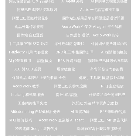
免疫保健食品 旺季 行銷時程
AI Agent 外貿
AI 採購曝光欄位完整度
阿里巴巴國際站沒單原因
Accio 一句話需求找工廠
阿里巴巴國際站要花多
國際站沒成果是平台問題還是運營問題
食品外銷標示規範
Accio Work 企業版 AI agent 平台解析
國際站 自動運營
自然語言 運營、Accio Work 指令
手工具廠 官網 SEO 外銷
海外經銷商 怎麼找
外貿網站要放哪些內容
Perplexity 引用 內容優化
CNC 加工件 接國際訂單
AI 採購報價框架
AI 代營運費用
詢盤轉換
B2B 官網 詢盤
做阿里巴巴國際站划算嗎
GEO 與 SEO 差異
展會數位化
外貿開發信內容架構
保健食品 國際站 上架到收款 全包
傳統手工具廠 轉型 接外銷單
Accio Work 教學
阿里巴巴詢盤怎麼回
RFQ 主動報價
hreflang 程式碼 範例
提升網站詢盤
什麼產品適合阿里巴巴
工廠網路接單失敗
汽配廠 外銷 精準買家 怎麼找
Alibaba listing 自我健檢計分表
AI 運營功能
P4P 帶動自然排
RFQ 報價 技巧
Accio Work 企業版 AI agent
阿里巴巴 P4P 廣告代操
跨境電商 Google 廣告代操
歐洲買家為什麼決策那麼慢