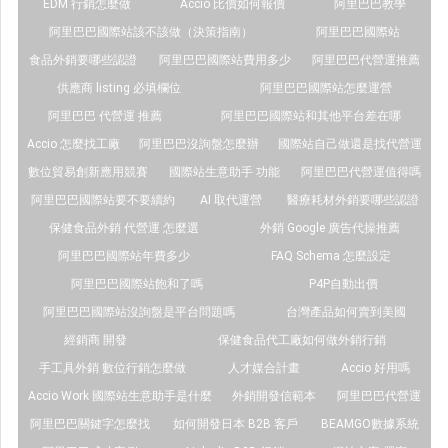
EDM 行銷怎麼做
Accio 比價如何報價
阿里巴巴教學
阿里巴巴國際站該不該做（決策指南）
阿里巴巴國際站
食品外銷要哪些認證
阿里巴巴國際站費用多少
阿里巴巴代營運推薦
供應商 listing 必填欄位
阿里巴巴國際站怎麼運營
阿里巴巴 代營運 推薦
阿里巴巴國際站和其他平台差在哪
Accio 怎麼找工廠
阿里巴巴沒詢盤怎麼辦
國際站自己做還是找代營運
數位貿易創新應用競賽
國際站生意助手 功能
阿里巴巴代營運值得嗎
阿里巴巴國際站要不要續約
AI 取代運營
醫療耗材外銷要哪些認證
保健食品外銷 代營運 怎麼選
外銷 Google 廣告代操推薦
阿里巴巴國際站年費多少
FAQ Schema 怎麼設定
阿里巴巴國際站飽和了嗎
P4P自動出價
阿里巴巴國際站沒詢盤是平台問題嗎
台灣產品如何賣到美國
經銷商 開發
保健食品代工廠如何做外銷行銷
手工具外銷 數位行銷怎麼做
人才媒合計畫
Accio 好用嗎
Accio Work 國際站生意助手是什麼
外銷開發信範本
阿里巴巴代營運
阿里巴巴關鍵字怎麼找
如何開發日本 B2B 客戶
BEAMGO數據系統