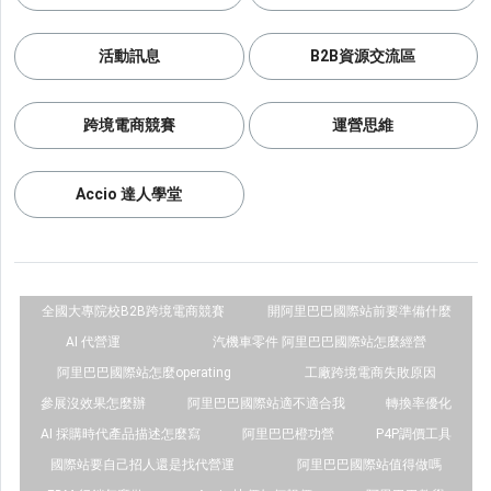
活動訊息
B2B資源交流區
跨境電商競賽
運營思維
Accio 達人學堂
全國大專院校B2B跨境電商競賽
開阿里巴巴國際站前要準備什麼
AI 代營運
汽機車零件 阿里巴巴國際站怎麼經營
阿里巴巴國際站怎麼operating
工廠跨境電商失敗原因
參展沒效果怎麼辦
阿里巴巴國際站適不適合我
轉換率優化
AI 採購時代產品描述怎麼寫
阿里巴巴橙功營
P4P調價工具
國際站要自己招人還是找代營運
阿里巴巴國際站值得做嗎