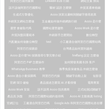
阿里巴巴成功案例
LinkedIn B2B 行銷
網站文案 撰寫
該不該做阿里巴巴國際站
醫材 認證 怎麼辦
外貿直通車燒錢
生成式引擎優化
Accio 演算法邏輯與關鍵字搜尋差異
外銷英文網站怎麼做
五金廠如何做外銷網路行銷
Accio 是什麼
運營 會被取代嗎
國際站運營趨勢
Accio Work 是什麼
外貿詢盤回覆範本
外銷新手怎麼開始
數位轉型
汽配廠如何做數位轉型
test
小工廠適合做阿里巴巴國際站嗎
阿里巴巴採購節
台灣產品如何賣到越南
Accio 是什麼?AI 採購搜尋引擎完整介紹
hreflang 設定 怎麼做
阿里巴巴 P4P 怎麼操作
如何開發美國 B2B 客戶
WhatsApp Business 教學
換季免疫保健食品 外銷怎麼做
Accio 適合小量採購嗎
阿里巴巴代操
關鍵字自動上架
短影音
官網 SEO 健檢
產品描述怎麼寫 AI 才看得懂
電商菁英
Accio Work 安裝
該不該用 Accio 找供應商
正式站測試關鍵字
產品頁 詢盤
阿里巴巴國際站續約值得嗎
Accio AI 主動推薦 listing
官網訂位
工廠適合阿里巴巴嗎
Google Ads 和阿里巴巴國際站差在哪