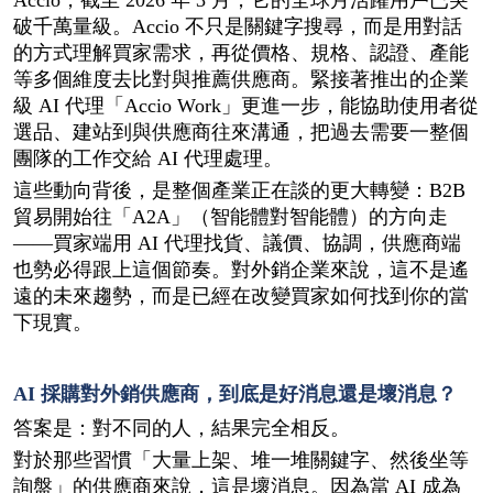
Accio，截至 2026 年 3 月，它的全球月活躍用戶已突
破千萬量級。Accio 不只是關鍵字搜尋，而是用對話
的方式理解買家需求，再從價格、規格、認證、產能
等多個維度去比對與推薦供應商。緊接著推出的企業
級 AI 代理「Accio Work」更進一步，能協助使用者從
選品、建站到與供應商往來溝通，把過去需要一整個
團隊的工作交給 AI 代理處理。
這些動向背後，是整個產業正在談的更大轉變：B2B 
貿易開始往「A2A」（智能體對智能體）的方向走
——買家端用 AI 代理找貨、議價、協調，供應商端
也勢必得跟上這個節奏。對外銷企業來說，這不是遙
遠的未來趨勢，而是已經在改變買家如何找到你的當
下現實。
AI 採購對外銷供應商，到底是好消息還是壞消息？
答案是：對不同的人，結果完全相反。
對於那些習慣「大量上架、堆一堆關鍵字、然後坐等
詢盤」的供應商來說，這是壞消息。因為當 AI 成為