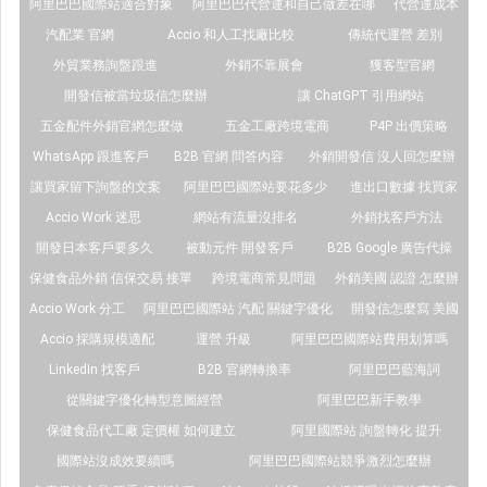
阿里巴巴國際站適合對象
阿里巴巴代營運和自己做差在哪
代營運成本
汽配業 官網
Accio 和人工找廠比較
傳統代運營 差別
外貿業務詢盤跟進
外銷不靠展會
獲客型官網
開發信被當垃圾信怎麼辦
讓 ChatGPT 引用網站
五金配件外銷官網怎麼做
五金工廠跨境電商
P4P 出價策略
WhatsApp 跟進客戶
B2B 官網 問答內容
外銷開發信 沒人回怎麼辦
讓買家留下詢盤的文案
阿里巴巴國際站要花多少
進出口數據 找買家
Accio Work 迷思
網站有流量沒排名
外銷找客戶方法
開發日本客戶要多久
被動元件 開發客戶
B2B Google 廣告代操
保健食品外銷 信保交易 接單
跨境電商常見問題
外銷美國 認證 怎麼辦
Accio Work 分工
阿里巴巴國際站 汽配 關鍵字優化
開發信怎麼寫 美國
Accio 採購規模適配
運營 升級
阿里巴巴國際站費用划算嗎
LinkedIn 找客戶
B2B 官網轉換率
阿里巴巴藍海詞
從關鍵字優化轉型意圖經營
阿里巴巴新手教學
保健食品代工廠 定價權 如何建立
阿里國際站 詢盤轉化 提升
國際站沒成效要續嗎
阿里巴巴國際站競爭激烈怎麼辦