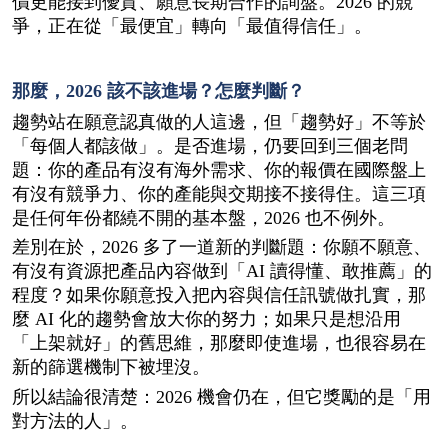
價更能接到優質、願意長期合作的詢盤。2026 的競
爭，正在從「最便宜」轉向「最值得信任」。
那麼，2026 該不該進場？怎麼判斷？
趨勢站在願意認真做的人這邊，但「趨勢好」不等於
「每個人都該做」。是否進場，仍要回到三個老問
題：你的產品有沒有海外需求、你的報價在國際盤上
有沒有競爭力、你的產能與交期接不接得住。這三項
是任何年份都繞不開的基本盤，2026 也不例外。
差別在於，2026 多了一道新的判斷題：你願不願意、
有沒有資源把產品內容做到「AI 讀得懂、敢推薦」的
程度？如果你願意投入把內容與信任訊號做扎實，那
麼 AI 化的趨勢會放大你的努力；如果只是想沿用
「上架就好」的舊思維，那麼即使進場，也很容易在
新的篩選機制下被埋沒。
所以結論很清楚：2026 機會仍在，但它獎勵的是「用
對方法的人」。