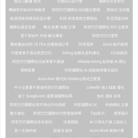
進出口數據 查詢
官網SEO是什麼
國際站生意助手
機械零件如何外銷歐美
阿里巴巴國際站沒詢盤怎麼辦
開發信 沒回覆
歐洲買家採購流程是什麼
B2B 跨境電商怎麼開始
常見問題Q&A
國際站還是官網
曝光 點擊 詢盤 訂單
阿里巴巴國際站 ROI 怎麼算
電子零組件 外銷 數位獲客
阿里巴巴代運營
醫材廠如何把 CE FDA 證書變成訂單
跨境電商
Accio 能不能用
什麼產業不適合阿里巴巴
listing 結構化資料優化
9月採購節
阿里巴巴國際站沒效果要不要續
Alibaba listing 如何被 AI 撈出
電商競賽
阿里國際站 AI 採購搜尋曝光規則
Accio fast 模式與 thinking 模式怎麼選
中小企業要不要做阿里巴巴國際站
LinkedIn 個人檔案 優化
做了 Google Ads 還要做國際站嗎
海外 通路 名單
阿里巴巴國際站適不適合評估指標
阿里國際站 AI
外銷網站 文案
圖片優化
阿里巴巴國際站代營運值得嗎
Tips影片
運營漏斗
阿里巴巴國際站排名規則
內頁模版
AI 只淘汰只會上架的人
第一次做外銷
跟進信 範本
Accio Work 能做什麼