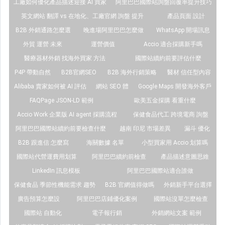
工廠如何優化產品描述迎接 AI 買家
阿里巴巴國際站詢盤回覆率提升技巧
英文網站 翻譯 vs 在地化、工廠官網 詢盤 提升
產品頁面 設計
B2B 外銷通路怎麼選
晚進場阿里巴巴怎麼做
WhatsApp 開場訊息
外貿 運營 未來
運營價值
Accio 適合採購新手嗎
醫療器材外銷 找海外買家 方法
國際站續約前要評估什麼
P4P 帶動自然
B2B官網SEO
B2B 海外行銷策略
醫材 信任型內容
Alibaba 賣家如何被 AI 評估
網站 SEO 體
Google Maps 開發海外客戶
FAQPage JSON-LD 範例
歐美五金採購 看重什麼
Accio Work 企業版 AI agent 採購流程
保健食品代工 跨境電商 詢盤
阿里巴巴國際站續約前要檢查什麼
越南 印尼 市場差異
漏斗 優化
B2B 跟進信 怎麼寫
海關數據 名單
小型買家用 Accio 划算嗎
國際站代營運費用划算
阿里巴巴續約前檢查
產品描述意圖思維
LinkedIn 訊息模板
阿里巴巴國際站適合誰做
保健食品 季節性機能需求 趨勢
B2B 官網值得做嗎
外銷新手平台選擇
廣告預算怎麼設
阿里巴巴店鋪優化案例
國際站沒單怎麼檢查
國際站 自動化
電子報行銷
外銷網站文案 範例