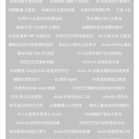
外銷美國怎麼找買家
外銷網站 關鍵字 在地化
AI 採購搜尋引擎曝光
海關數據 怎麼查
外銷日本怎麼找買家
自建外銷官網好嗎
只會上架
台灣中小企業外銷美國流程
英文網站 SEO 怎麼做
歐洲 B2B 付款條件 怎麼談
做國際站要具備哪些條件
外貿直通車 P4P 怎麼投放
阿里巴巴代營運服務頁
AI 引用 內容 怎麼寫
機械零組件外銷要哪些認證
食品出口物流注意事項
Accio listing 優化
醫材外銷 FDA CE 認證
中小企業外銷平台怎麼開始
阿里巴巴直通車燒錢
Accio AI 採購搜尋引擎
外銷要選 Google Ads 還是阿里巴巴
Accio AI 採購供應商如何被推薦
國際站運營技巧
AI 運營 Agent
跨境電商通路怎麼選
供應商如何被 Accio 推薦
阿里巴巴國際站隱形成本有哪些
B2B 產品頁怎麼寫
email 行銷自動化工具
LinkedIn 開發信
新手適合阿里巴巴嗎
自養團隊 vs 代營運
哪些工廠適合阿里國際站
中小企業要不要導入 Accio
外銷關鍵字廣告怎麼投
Accio AI 搜尋對外銷的影響
阿里巴巴自己經營還是外包
陌生開發信標題怎麼下
Accio 對供應商的影響
Accio 採購實測心得