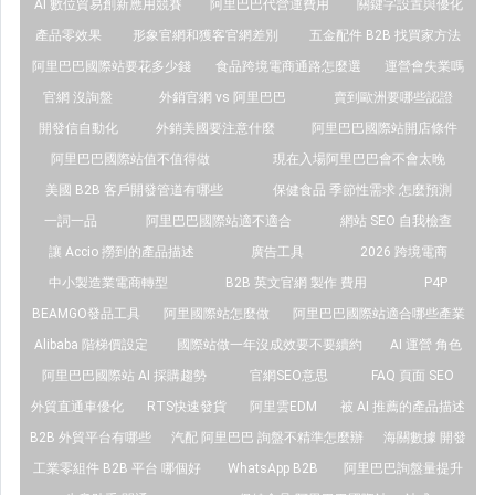
AI 數位貿易創新應用競賽
阿里巴巴代營運費用
關鍵字設置與優化
產品零效果
形象官網和獲客官網差別
五金配件 B2B 找買家方法
阿里巴巴國際站要花多少錢
食品跨境電商通路怎麼選
運營會失業嗎
官網 沒詢盤
外銷官網 vs 阿里巴巴
賣到歐洲要哪些認證
開發信自動化
外銷美國要注意什麼
阿里巴巴國際站開店條件
阿里巴巴國際站值不值得做
現在入場阿里巴巴會不會太晚
美國 B2B 客戶開發管道有哪些
保健食品 季節性需求 怎麼預測
一詞一品
阿里巴巴國際站適不適合
網站 SEO 自我檢查
讓 Accio 撈到的產品描述
廣告工具
2026 跨境電商
中小製造業電商轉型
B2B 英文官網 製作 費用
P4P
BEAMGO發品工具
阿里國際站怎麼做
阿里巴巴國際站適合哪些產業
Alibaba 階梯價設定
國際站做一年沒成效要不要續約
AI 運營 角色
阿里巴巴國際站 AI 採購趨勢
官網SEO意思
FAQ 頁面 SEO
外貿直通車優化
RTS快速發貨
阿里雲EDM
被 AI 推薦的產品描述
B2B 外貿平台有哪些
汽配 阿里巴巴 詢盤不精準怎麼辦
海關數據 開發
工業零組件 B2B 平台 哪個好
WhatsApp B2B
阿里巴巴詢盤量提升