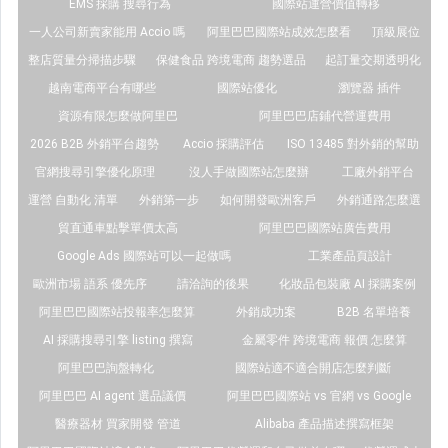
EMS 採購 搜尋行為
國際站運營價值轉移
一人公司新賣家能用 Accio 嗎
阿里巴巴國際站成效怎麼看
頂級展位
整店質量分掃描步驟
保健食品 跨境電商 趨勢選品
起訂量交期透明化
越南電商平台有哪些
國際站優化
瀏覽器 插件
資源有限怎麼做阿里巴
阿里巴巴店鋪代營運費用
2026 B2B 外銷平台趨勢
Accio 採購評估
ISO 13485 對外銷的幫助
官網搜尋引擎優化原理
沒人手做國際站怎麼辦
工廠外銷平台
運營 自動化 清單
外銷第一步
如何開發歐洲客戶
外銷通路怎麼選
貿直通車點擊單價太高
阿里巴巴國際站廣告費用
Google Ads 國際站可以一起做嗎
工業產品頁設計
歐洲市場 語系 優先序
請洽詢的後果
化妝品包裝廠 AI 採購案例
阿里巴巴國際站投報率怎麼算
外銷成功案
B2B 名單培養
AI 採購搜尋引擎 listing 撰寫
金屬零件 跨境電商 報價 怎麼算
阿里巴巴詢盤轉化
國際站適不適合開店怎麼判斷
阿里巴巴 AI agent 選品議價
阿里巴巴國際站 vs 官網 vs Google
醫療器材 買家開發 管道
Alibaba 產品描述撰寫框架