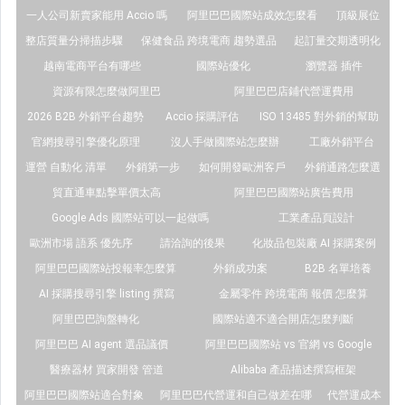
一人公司新賣家能用 Accio 嗎
阿里巴巴國際站成效怎麼看
頂級展位
整店質量分掃描步驟
保健食品 跨境電商 趨勢選品
起訂量交期透明化
越南電商平台有哪些
國際站優化
瀏覽器 插件
資源有限怎麼做阿里巴
阿里巴巴店鋪代營運費用
2026 B2B 外銷平台趨勢
Accio 採購評估
ISO 13485 對外銷的幫助
官網搜尋引擎優化原理
沒人手做國際站怎麼辦
工廠外銷平台
運營 自動化 清單
外銷第一步
如何開發歐洲客戶
外銷通路怎麼選
貿直通車點擊單價太高
阿里巴巴國際站廣告費用
Google Ads 國際站可以一起做嗎
工業產品頁設計
歐洲市場 語系 優先序
請洽詢的後果
化妝品包裝廠 AI 採購案例
阿里巴巴國際站投報率怎麼算
外銷成功案
B2B 名單培養
AI 採購搜尋引擎 listing 撰寫
金屬零件 跨境電商 報價 怎麼算
阿里巴巴詢盤轉化
國際站適不適合開店怎麼判斷
阿里巴巴 AI agent 選品議價
阿里巴巴國際站 vs 官網 vs Google
醫療器材 買家開發 管道
Alibaba 產品描述撰寫框架
阿里巴巴國際站適合對象
阿里巴巴代營運和自己做差在哪
代營運成本