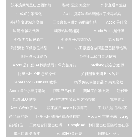
該不該做阿里巴巴國際站
醫材 認證 怎麼辦
外貿直通車燒錢
生成式引擎優化
Accio 演算法邏輯與關鍵字搜尋差異
外銷英文網站怎麼做
五金廠如何做外銷網路行銷
Accio 是什麼
運營 會被取代嗎
國際站運營趨勢
Accio Work 是什麼
外貿詢盤回覆範本
外銷新手怎麼開始
數位轉型
汽配廠如何做數位轉型
test
小工廠適合做阿里巴巴國際站嗎
阿里巴巴採購節
台灣產品如何賣到越南
Accio 是什麼?AI 採購搜尋引擎完整介紹
hreflang 設定 怎麼做
阿里巴巴 P4P 怎麼操作
如何開發美國 B2B 客戶
WhatsApp Business 教學
換季免疫保健食品 外銷怎麼做
Accio 適合小量採購嗎
阿里巴巴代操
關鍵字自動上架
短影音
官網 SEO 健檢
產品描述怎麼寫 AI 才看得懂
電商菁英
Accio Work 安裝
該不該用 Accio 找供應商
正式站測試關鍵字
產品頁 詢盤
阿里巴巴國際站續約值得嗎
Accio AI 主動推薦 listing
官網訂位
工廠適合阿里巴巴嗎
Google Ads 和阿里巴巴國際站差在哪
進出口數據 查詢
官網SEO是什麼
國際站生意助手