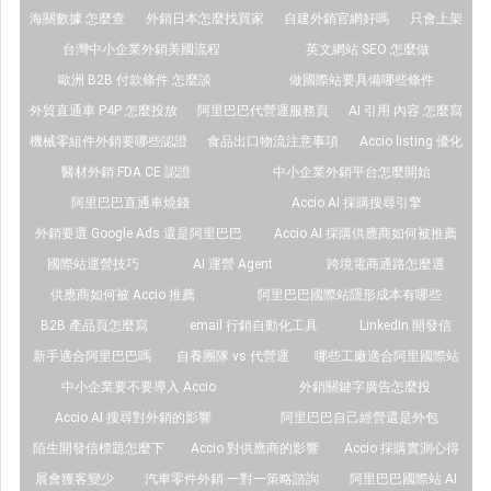
海關數據 怎麼查
外銷日本怎麼找買家
自建外銷官網好嗎
只會上架
台灣中小企業外銷美國流程
英文網站 SEO 怎麼做
歐洲 B2B 付款條件 怎麼談
做國際站要具備哪些條件
外貿直通車 P4P 怎麼投放
阿里巴巴代營運服務頁
AI 引用 內容 怎麼寫
機械零組件外銷要哪些認證
食品出口物流注意事項
Accio listing 優化
醫材外銷 FDA CE 認證
中小企業外銷平台怎麼開始
阿里巴巴直通車燒錢
Accio AI 採購搜尋引擎
外銷要選 Google Ads 還是阿里巴巴
Accio AI 採購供應商如何被推薦
國際站運營技巧
AI 運營 Agent
跨境電商通路怎麼選
供應商如何被 Accio 推薦
阿里巴巴國際站隱形成本有哪些
B2B 產品頁怎麼寫
email 行銷自動化工具
LinkedIn 開發信
新手適合阿里巴巴嗎
自養團隊 vs 代營運
哪些工廠適合阿里國際站
中小企業要不要導入 Accio
外銷關鍵字廣告怎麼投
Accio AI 搜尋對外銷的影響
阿里巴巴自己經營還是外包
陌生開發信標題怎麼下
Accio 對供應商的影響
Accio 採購實測心得
展會獲客變少
汽車零件外銷 一對一策略諮詢
阿里巴巴國際站 AI