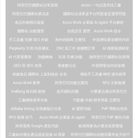
阿里巴巴國際站沒單原因
Accio 一句話需求找工廠
阿里巴巴國際站要花多
國際站沒成果是平台問題還是運營問題
食品外銷標示規範
Accio Work 企業版 AI agent 平台解析
國際站 自動運營
自然語言 運營、Accio Work 指令
手工具廠 官網 SEO 外銷
海外經銷商 怎麼找
外貿網站要放哪些內容
Perplexity 引用 內容優化
CNC 加工件 接國際訂單
AI 採購報價框架
AI 代營運費用
詢盤轉換
B2B 官網 詢盤
做阿里巴巴國際站划算嗎
GEO 與 SEO 差異
展會數位化
外貿開發信內容架構
保健食品 國際站 上架到收款 全包
傳統手工具廠 轉型 接外銷單
Accio Work 教學
阿里巴巴詢盤怎麼回
RFQ 主動報價
hreflang 程式碼 範例
提升網站詢盤
什麼產品適合阿里巴巴
工廠網路接單失敗
汽配廠 外銷 精準買家 怎麼找
Alibaba listing 自我健檢計分表
AI 運營功能
P4P 帶動自然排
RFQ 報價 技巧
Accio Work 企業版 AI agent
阿里巴巴 P4P 廣告代操
跨境電商 Google 廣告代操
歐洲買家為什麼決策那麼慢
工廠如何優化產品描述迎接 AI 買家
阿里巴巴國際站詢盤回覆率提升技巧