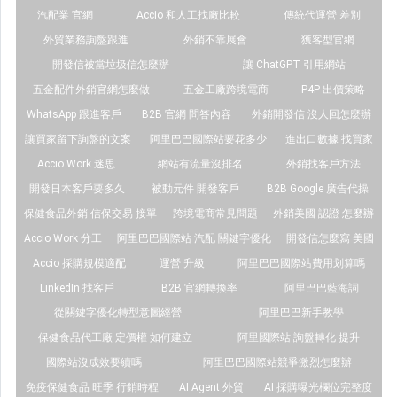
汽配業 官網
Accio 和人工找廠比較
傳統代運營 差別
外貿業務詢盤跟進
外銷不靠展會
獲客型官網
開發信被當垃圾信怎麼辦
讓 ChatGPT 引用網站
五金配件外銷官網怎麼做
五金工廠跨境電商
P4P 出價策略
WhatsApp 跟進客戶
B2B 官網 問答內容
外銷開發信 沒人回怎麼辦
讓買家留下詢盤的文案
阿里巴巴國際站要花多少
進出口數據 找買家
Accio Work 迷思
網站有流量沒排名
外銷找客戶方法
開發日本客戶要多久
被動元件 開發客戶
B2B Google 廣告代操
保健食品外銷 信保交易 接單
跨境電商常見問題
外銷美國 認證 怎麼辦
Accio Work 分工
阿里巴巴國際站 汽配 關鍵字優化
開發信怎麼寫 美國
Accio 採購規模適配
運營 升級
阿里巴巴國際站費用划算嗎
LinkedIn 找客戶
B2B 官網轉換率
阿里巴巴藍海詞
從關鍵字優化轉型意圖經營
阿里巴巴新手教學
保健食品代工廠 定價權 如何建立
阿里國際站 詢盤轉化 提升
國際站沒成效要續嗎
阿里巴巴國際站競爭激烈怎麼辦
免疫保健食品 旺季 行銷時程
AI Agent 外貿
AI 採購曝光欄位完整度