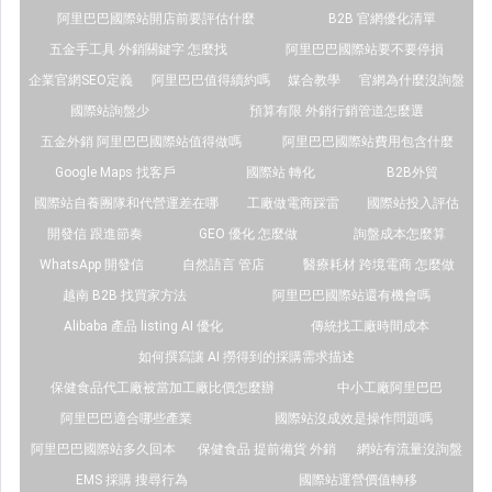
阿里巴巴國際站開店前要評估什麼
B2B 官網優化清單
五金手工具 外銷關鍵字 怎麼找
阿里巴巴國際站要不要停損
企業官網SEO定義
阿里巴巴值得續約嗎
媒合教學
官網為什麼沒詢盤
國際站詢盤少
預算有限 外銷行銷管道怎麼選
五金外銷 阿里巴巴國際站值得做嗎
阿里巴巴國際站費用包含什麼
Google Maps 找客戶
國際站 轉化
B2B外貿
國際站自養團隊和代營運差在哪
工廠做電商踩雷
國際站投入評估
開發信 跟進節奏
GEO 優化 怎麼做
詢盤成本怎麼算
WhatsApp 開發信
自然語言 管店
醫療耗材 跨境電商 怎麼做
越南 B2B 找買家方法
阿里巴巴國際站還有機會嗎
Alibaba 產品 listing AI 優化
傳統找工廠時間成本
如何撰寫讓 AI 撈得到的採購需求描述
保健食品代工廠被當加工廠比價怎麼辦
中小工廠阿里巴巴
阿里巴巴適合哪些產業
國際站沒成效是操作問題嗎
阿里巴巴國際站多久回本
保健食品 提前備貨 外銷
網站有流量沒詢盤
EMS 採購 搜尋行為
國際站運營價值轉移