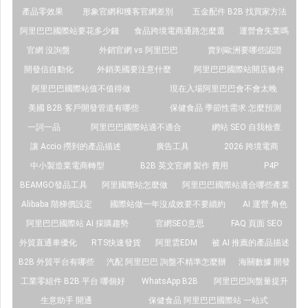
產品零效果
形象官網和獲客官網差別
五金配件 B2B 找買家方法
阿里巴巴國際站要花多少錢
食品跨境電商通路怎麼選
運營會失業嗎
官網 沒詢盤
外銷官網 vs 阿里巴巴
賣到歐洲要哪些認證
開發信自動化
外銷美國要注意什麼
阿里巴巴國際站開店條件
阿里巴巴國際站值不值得做
現在入場阿里巴巴會不會太晚
美國 B2B 客戶開發管道有哪些
保健食品 季節性需求 怎麼預測
一詞一品
阿里巴巴國際站適不適合
網站 SEO 自我檢查
讓 Accio 撈到的產品描述
廣告工具
2026 跨境電商
中小製造業電商轉型
B2B 英文官網 製作 費用
P4P
BEAMGO發品工具
阿里國際站怎麼做
阿里巴巴國際站適合哪些產業
Alibaba 階梯價設定
國際站做一年沒成效要不要續約
AI 運營 角色
阿里巴巴國際站 AI 採購趨勢
官網SEO意思
FAQ 頁面 SEO
外貿直通車優化
RTS快速發貨
阿里雲EDM
被 AI 推薦的產品描述
B2B 外貿平台有哪些
汽配 阿里巴巴 詢盤不精準怎麼辦
海關數據 開發
工業零組件 B2B 平台 哪個好
WhatsApp B2B
阿里巴巴詢盤量提升
生意助手 開通
保健食品 阿里巴巴國際站 一站式