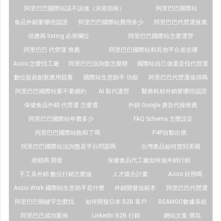
阿里巴巴國際站該不該做（決策指南）
阿里巴巴國際站
食品外銷要哪些認證
阿里巴巴國際站費用多少
阿里巴巴代營運推薦
供應商 listing 必填欄位
阿里巴巴國際站怎麼運營
阿里巴巴 代營運 推薦
阿里巴巴國際站和其他平台差在哪
Accio 怎麼找工廠
阿里巴巴沒詢盤怎麼辦
國際站自己做還是找代營運
數位貿易創新應用競賽
國際站生意助手 功能
阿里巴巴代營運值得嗎
阿里巴巴國際站要不要續約
AI 取代運營
醫療耗材外銷要哪些認證
保健食品外銷 代營運 怎麼選
外銷 Google 廣告代操推薦
阿里巴巴國際站年費多少
FAQ Schema 怎麼設定
阿里巴巴國際站飽和了嗎
P4P自動出價
阿里巴巴國際站沒詢盤是平台問題嗎
台灣產品如何賣到美國
經銷商 開發
保健食品代工廠如何做外銷行銷
手工具外銷 數位行銷怎麼做
人才媒合計畫
Accio 好用嗎
Accio Work 國際站生意助手是什麼
外銷開發信範本
阿里巴巴代營運
阿里巴巴關鍵字怎麼找
如何開發日本 B2B 客戶
BEAMGO數據系統
阿里巴巴成功案例
LinkedIn B2B 行銷
網站文案 撰寫