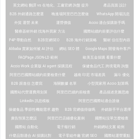
英文網站 翻譯 vs 在地化、工廠官網 詢盤 提升
產品頁面 設計
B2B 外銷通路怎麼選
晚進場阿里巴巴怎麼做
WhatsApp 開場訊息
外貿 運營 未來
運營價值
Accio 適合採購新手嗎
醫療器材外銷 找海外買家 方法
國際站續約前要評估什麼
P4P 帶動自然
B2B官網SEO
B2B 海外行銷策略
醫材 信任型內容
Alibaba 賣家如何被 AI 評估
網站 SEO 體
Google Maps 開發海外客戶
FAQPage JSON-LD 範例
歐美五金採購 看重什麼
Accio Work 企業版 AI agent 採購流程
保健食品代工 跨境電商 詢盤
阿里巴巴國際站續約前要檢查什麼
越南 印尼 市場差異
漏斗 優化
B2B 跟進信 怎麼寫
海關數據 名單
小型買家用 Accio 划算嗎
國際站代營運費用划算
阿里巴巴續約前檢查
產品描述意圖思維
LinkedIn 訊息模板
阿里巴巴國際站適合誰做
保健食品 季節性機能需求 趨勢
B2B 官網值得做嗎
外銷新手平台選擇
廣告預算怎麼設
阿里巴巴店鋪優化案例
國際站沒單怎麼檢查
國際站 自動化
電子報行銷
外銷網站文案 範例
什麼品類適合 AI 採購比對
電子零組件廠 官網 SEO
國際站運營重點