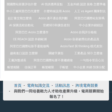
開國際站前要評估什麼
AI 找供應商盲點
五金外銷 認證 規格 怎麼準備
中小工廠阿里巴巴代運營
什麼時候該用 Accio
人工 vs Agent 團隊對比
起訂量交期怎麼填
Accio 適不適合我判斷
阿里巴巴國際站划算嗎
AI 採購流程自動化
官網SEO和廣告差別
中小企業外銷錯誤
阿里巴巴 Accio 怎麼運作
Accio 自我評分檢核
CE REACH 認證 外銷歐洲
Accio 容易被撈出的產品頁
阿里巴巴國際站新手還能做嗎
Accio fast 與 thinking 模式差別
越南進口認證 怎麼辦
關鍵字廣告
工業產品 SEO 怎麼做
工廠詢盤成長
阿里巴巴國際站要不要繼續做
一句指令管店心法
帳號相關
信保訂單
帳號權限
子帳號
中小企業 外銷 預算分配
首頁
電商知識交流
活動訊息
跨境電商競賽
與我們一同培養戰力人才助攻產業升級，電商競賽開始
報名了！