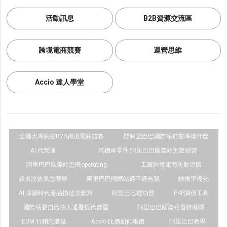
活動訊息
B2B資源交流區
跨境電商競賽
運營思維
Accio 達人學堂
全國大專院校B2B跨境電商競賽
開阿里巴巴國際站前要準備什麼
AI 代營運
汽機車零件 阿里巴巴國際站怎麼經營
阿里巴巴國際站怎麼operating
工廠跨境電商失敗原因
參展沒效果怎麼辦
阿里巴巴國際站適不適合我
轉換率優化
AI 採購時代產品描述怎麼寫
阿里巴巴橙功營
P4P調價工具
國際站要自己招人還是找代營運
阿里巴巴國際站值得做嗎
EDM 行銷怎麼做
Accio 比價如何報價
阿里巴巴教學