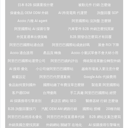
日本 B2B 採購重視什麼
被動元件 行銷 怎麼做
保健食品 OEM ODM 外銷
AI 跨境電商 代運營
詢盤回覆 SOP
Accio 六種 AI agent
阿里國際站 沒詢盤 怎麼辦
阿里國際站 AI 採購引擎
汽車零件 B2B 外銷怎麼找買家
外貿直通車出價策略
B2B 開發信怎麼寫才有回覆
阿里巴巴國際站適合誰
阿里巴巴國際站成效好嗎
展會 ROI 下降
Accio 適合誰用
產品頁 轉換
Accio 小量試單會不會大材小用
阿里巴巴國際站運營公司
阿里巴巴續約評估
傳統製造業數位轉型外銷
AI 搜尋 優化
小公司做阿里巴巴國際站
越南市場進入要注意什麼
櫥窗設定
阿里巴巴代營運案例
Google Ads 代操費用
食品如何賣到國外
國際站繳了年費沒單怎麼辦
製造業 阿里國際站
客戶通EDM
台灣優商
手工具廠 阿里巴巴國際站 經營
AI 採購搜尋引擎差別
多語言 網站 SEO
醫療器材 行銷 怎麼做
B2B 詢盤回覆技巧
汽配 OEM AM 網路行銷
國際站 授權
20種功能
阿里巴巴自然排名優化
阿里巴巴外貿直通車代操
B2B 網站文案怎麼寫
外銷美國怎麼找買家
外銷網站 關鍵字 在地化
AI 採購搜尋引擎曝光