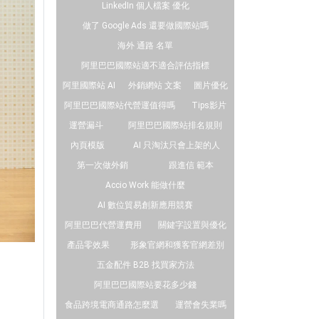
LinkedIn 個人檔案 優化
做了 Google Ads 還要做國際站嗎
海外 通路 名單
阿里巴巴國際站適不適合評估指標
阿里國際站 AI
外銷網站 文案
圖片優化
阿里巴巴國際站代營運值得嗎
Tips影片
運營漏斗
阿里巴巴國際站排名規則
內頁模版
AI 只淘汰只會上架的人
第一次做外銷
跟進信 範本
Accio Work 能做什麼
AI 數位貿易創新應用競賽
阿里巴巴代營運費用
關鍵字設置與優化
產品零效果
形象官網和獲客官網差別
五金配件 B2B 找買家方法
阿里巴巴國際站要花多少錢
食品跨境電商通路怎麼選
運營會失業嗎