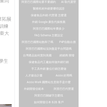
業同
阿里巴巴國際站要不要續約
AI 取代運營
醫療耗材外銷要哪些認證
保健食品外銷 代營運 怎麼選
業拓展
外銷 Google 廣告代操推薦
訓練
阿里巴巴國際站年費多少
東大
FAQ Schema 怎麼設定
阿里巴巴國際站飽和了嗎
P4P自動出價
阿里巴巴國際站沒詢盤是平台問題嗎
台灣產品如何賣到美國
經銷商 開發
學生
保健食品代工廠如何做外銷行銷
手工具外銷 數位行銷怎麼做
人才媒合計畫
Accio 好用嗎
Accio Work 國際站生意助手是什麼
外銷開發信範本
阿里巴巴代營運
阿里巴巴關鍵字怎麼找
如何開發日本 B2B 客戶