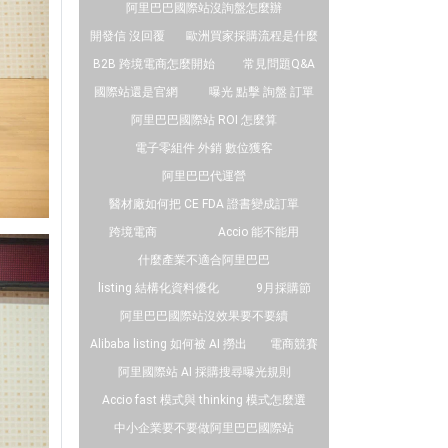
阿里巴巴國際站沒詢盤怎麼辦
開發信 沒回覆
歐洲買家採購流程是什麼
B2B 跨境電商怎麼開始
常見問題Q&A
國際站還是官網
曝光 點擊 詢盤 訂單
阿里巴巴國際站 ROI 怎麼算
電子零組件 外銷 數位獲客
阿里巴巴代運營
醫材廠如何把 CE FDA 證書變成訂單
跨境電商
Accio 能不能用
什麼產業不適合阿里巴巴
listing 結構化資料優化
9月採購節
阿里巴巴國際站沒效果要不要續
Alibaba listing 如何被 AI 撈出
電商競賽
阿里國際站 AI 採購搜尋曝光規則
Accio fast 模式與 thinking 模式怎麼選
中小企業要不要做阿里巴巴國際站