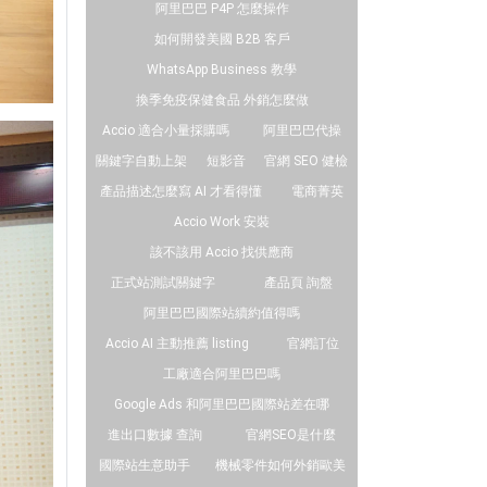
阿里巴巴 P4P 怎麼操作
如何開發美國 B2B 客戶
WhatsApp Business 教學
換季免疫保健食品 外銷怎麼做
Accio 適合小量採購嗎
阿里巴巴代操
關鍵字自動上架
短影音
官網 SEO 健檢
產品描述怎麼寫 AI 才看得懂
電商菁英
Accio Work 安裝
該不該用 Accio 找供應商
正式站測試關鍵字
產品頁 詢盤
阿里巴巴國際站續約值得嗎
Accio AI 主動推薦 listing
官網訂位
工廠適合阿里巴巴嗎
Google Ads 和阿里巴巴國際站差在哪
進出口數據 查詢
官網SEO是什麼
國際站生意助手
機械零件如何外銷歐美