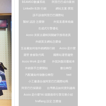
BEAMGO數據系統
阿里巴巴成功案例
LinkedIn B2B 行銷
網站文案 撰寫
該不該做阿里巴巴國際站
醫材 認證 怎麼辦
外貿直通車燒錢
生成式引擎優化
Accio 演算法邏輯與關鍵字搜尋差異
外銷英文網站怎麼做
五金廠如何做外銷網路行銷
Accio 是什麼
運營 會被取代嗎
國際站運營趨勢
Accio Work 是什麼
外貿詢盤回覆範本
外銷新手怎麼開始
數位轉型
汽配廠如何做數位轉型
test
小工廠適合做阿里巴巴國際站嗎
阿里巴巴採購節
台灣產品如何賣到越南
Accio 是什麼?AI 採購搜尋引擎完整介紹
hreflang 設定 怎麼做