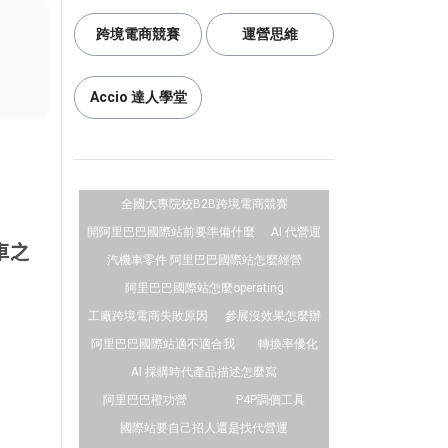
跨境電商競賽
運營思維
Accio 達人學堂
全國大專院校B2B跨境電商競賽
開阿里巴巴國際站前要準備什麼
AI 代營運
車之
汽機車零件 阿里巴巴國際站怎麼經營
阿里巴巴國際站怎麼operating
工廠跨境電商失敗原因
參展沒效果怎麼辦
阿里巴巴國際站適不適合我
轉換率優化
AI 採購時代產品描述怎麼寫
阿里巴巴橙功營
P4P調價工具
國際站要自己招人還是找代營運