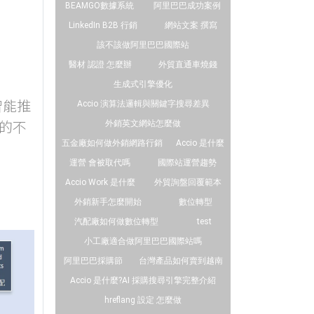
BEAMGO數據系統
阿里巴巴成功案例
LinkedIn B2B 行銷
網站文案 撰寫
該不該做阿里巴巴國際站
醫材 認證 怎麼辦
外貿直通車燒錢
生成式引擎優化
智能推
Accio 演算法邏輯與關鍵字搜尋差異
的不
外銷英文網站怎麼做
五金廠如何做外銷網路行銷
Accio 是什麼
運營 會被取代嗎
國際站運營趨勢
Accio Work 是什麼
外貿詢盤回覆範本
外銷新手怎麼開始
數位轉型
汽配廠如何做數位轉型
test
小工廠適合做阿里巴巴國際站嗎
阿里巴巴採購節
台灣產品如何賣到越南
Accio 是什麼?AI 採購搜尋引擎完整介紹
hreflang 設定 怎麼做