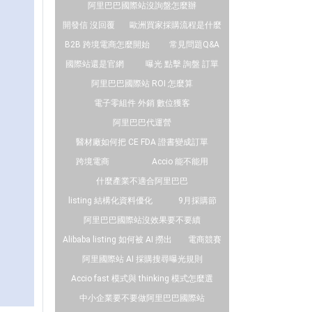
阿里巴巴國際站沒詢盤怎麼辦
開發信 沒回覆
歐洲買家採購流程是什麼
B2B 跨境電商怎麼開始
常見問題Q&A
國際站還是官網
曝光 點擊 詢盤 訂單
阿里巴巴國際站 ROI 怎麼算
電子零組件 外銷 數位獲客
阿里巴巴代運營
醫材廠如何把 CE FDA 證書變成訂單
跨境電商
Accio 能不能用
什麼產業不適合阿里巴巴
listing 結構化資料優化
9月採購節
阿里巴巴國際站沒效果要不要續
Alibaba listing 如何被 AI 撈出
電商競賽
阿里國際站 AI 採購搜尋曝光規則
Accio fast 模式與 thinking 模式怎麼選
中小企業要不要做阿里巴巴國際站