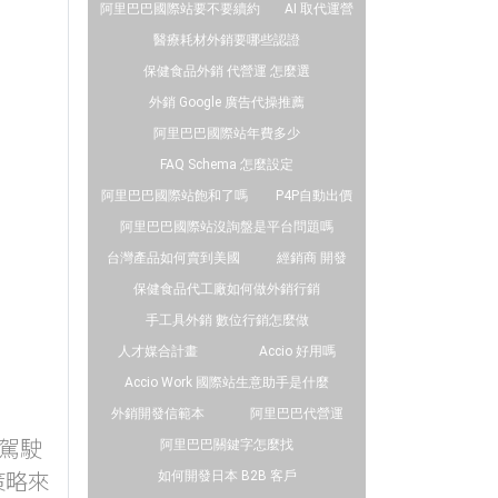
阿里巴巴國際站要不要續約
AI 取代運營
醫療耗材外銷要哪些認證
保健食品外銷 代營運 怎麼選
外銷 Google 廣告代操推薦
阿里巴巴國際站年費多少
FAQ Schema 怎麼設定
阿里巴巴國際站飽和了嗎
P4P自動出價
阿里巴巴國際站沒詢盤是平台問題嗎
台灣產品如何賣到美國
經銷商 開發
保健食品代工廠如何做外銷行銷
手工具外銷 數位行銷怎麼做
人才媒合計畫
Accio 好用嗎
Accio Work 國際站生意助手是什麼
外銷開發信範本
阿里巴巴代營運
駕駛
阿里巴巴關鍵字怎麼找
策略來
如何開發日本 B2B 客戶