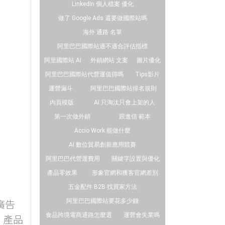
LinkedIn 個人檔案 優化
做了 Google Ads 還要做國際站嗎
海外 通路 名單
阿里巴巴國際站適不適合評估指標
阿里國際站 AI
外銷網站 文案
圖片優化
阿里巴巴國際站代營運值得嗎
Tips影片
運營漏斗
阿里巴巴國際站排名規則
內頁模版
AI 只淘汰只會上架的人
第一次做外銷
跟進信 範本
Accio Work 能做什麼
AI 數位貿易創新應用競賽
阿里巴巴代營運費用
關鍵字設置與優化
產品零效果
形象官網和獲客官網差別
五金配件 B2B 找買家方法
廣告
阿里巴巴國際站要花多少錢
食品跨境電商通路怎麼選
運營會失業嗎
、產品