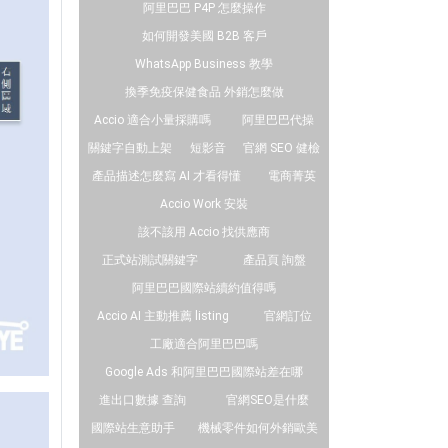
阿里巴巴 P4P 怎麼操作
如何開發美國 B2B 客戶
WhatsApp Business 教學
換季免疫保健食品 外銷怎麼做
Accio 適合小量採購嗎
阿里巴巴代操
關鍵字自動上架
短影音
官網 SEO 健檢
產品描述怎麼寫 AI 才看得懂
電商菁英
Accio Work 安裝
該不該用 Accio 找供應商
正式站測試關鍵字
產品頁 詢盤
阿里巴巴國際站續約值得嗎
Accio AI 主動推薦 listing
官網訂位
工廠適合阿里巴巴嗎
Google Ads 和阿里巴巴國際站差在哪
進出口數據 查詢
官網SEO是什麼
國際站生意助手
機械零件如何外銷歐美