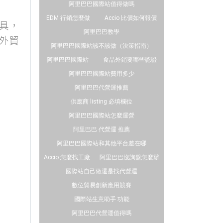
阿里巴巴國際站值得做嗎
EDM 行銷怎麼做
Accio 比價如何報價
工具，
阿里巴巴教學
外貿
阿里巴巴國際站該不該做（決策指南）
阿里巴巴國際站
食品外銷要哪些認證
阿里巴巴國際站費用多少
阿里巴巴代營運推薦
供應商 listing 必填欄位
阿里巴巴國際站怎麼運營
阿里巴巴 代營運 推薦
阿里巴巴國際站和其他平台差在哪
Accio 怎麼找工廠
阿里巴巴沒詢盤怎麼辦
國際站自己做還是找代營運
數位貿易創新應用競賽
國際站生意助手 功能
阿里巴巴代營運值得嗎